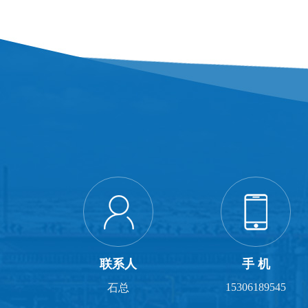
联系人
手 机
15306189545
石总