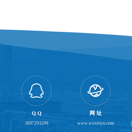
Q Q
网 址
3097293299
www.wxxieyu.com